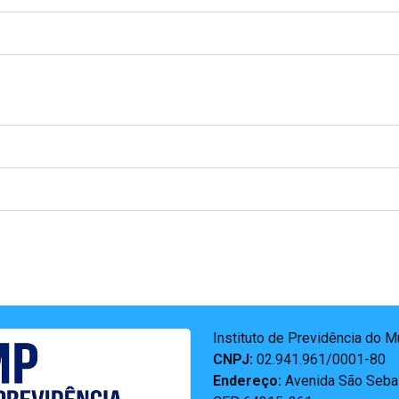
Instituto de Previdência do 
CNPJ:
02.941.961/0001-80
Endereço:
Avenida São Sebas