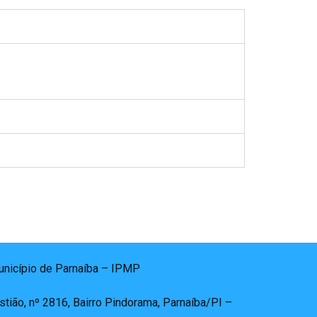
Município de Parnaíba – IPMP
tião, nº 2816, Bairro Pindorama, Parnaíba/PI –