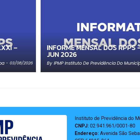
XXI –
INFORME MENSAL DOS RPPS –
JUN 2026
ba
By
IPMP Instituto De Previdência Do Municí
-
03/08/2026
Instituto de Previdência do 
CNPJ:
02.941.961/0001-80
Endereço:
Avenida São Sebas