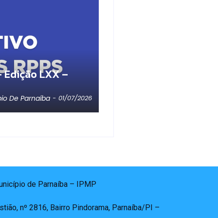
 Edição LXX –
pio De Parnaíba
-
01/07/2026
Município de Parnaíba – IPMP
tião, nº 2816, Bairro Pindorama, Parnaíba/PI –