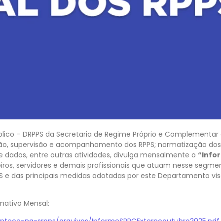
ico – DRPPS da Secretaria de Regime Próprio e Complementar d
zação, supervisão e acompanhamento dos RPPS; normatização dos
 dados, entre outras atividades, divulga mensalmente o
“Info
eiros, servidores e demais profissionais que atuam nesse segme
PPS e das principais medidas adotadas por este Departamento vi
rmativo Mensal:
ontece-na-srpps/arquivos/InformeSRPCExternooutubro2025.pdf