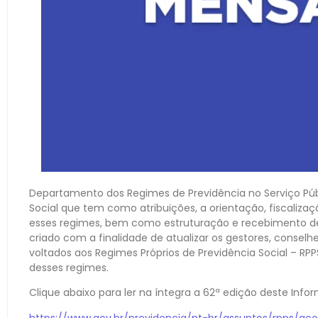
Departamento dos Regimes de Previdência no Serviço Públ
Social que tem como atribuições, a orientação, fiscali
esses regimes, bem como estruturação e recebimento de
criado com a finalidade de atualizar os gestores, conselh
voltados aos Regimes Próprios de Previdência Social – R
desses regimes.
Clique abaixo para ler na íntegra a 62ª edição deste Info
https://www.gov.br/previdencia/pt-br/assuntos/rpps/ac