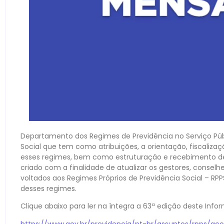
Departamento dos Regimes de Previdência no Serviço Públ
Social que tem como atribuições, a orientação, fiscali
esses regimes, bem como estruturação e recebimento de
criado com a finalidade de atualizar os gestores, conselh
voltados aos Regimes Próprios de Previdência Social – R
desses regimes.
Clique abaixo para ler na íntegra a 63ª edição deste Info
https://www.gov.br/previdencia/pt-br/assuntos/rpps/a