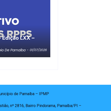
 Edição LXX –
pio De Parnaíba
-
01/07/2026
Município de Parnaíba – IPMP
tião, nº 2816, Bairro Pindorama, Parnaíba/PI –