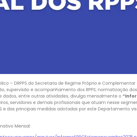
ico – DRPPS da Secretaria de Regime Próprio e Complementar d
zação, supervisão e acompanhamento dos RPPS; normatização dos
 dados, entre outras atividades, divulga mensalmente o
“Info
eiros, servidores e demais profissionais que atuam nesse segme
PPS e das principais medidas adotadas por este Departamento vi
rmativo Mensal:
contece-na-srpps/arquivos/InformeSRPCExternonovembro2025.p