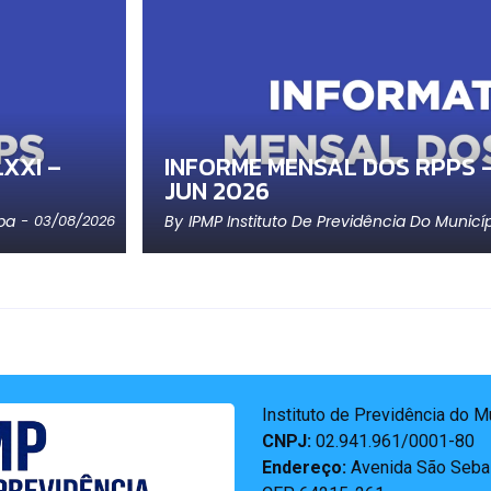
XXI –
INFORME MENSAL DOS RPPS –
JUN 2026
ba
By
IPMP Instituto De Previdência Do Municí
-
03/08/2026
Instituto de Previdência do 
CNPJ:
02.941.961/0001-80
Endereço:
Avenida São Sebas